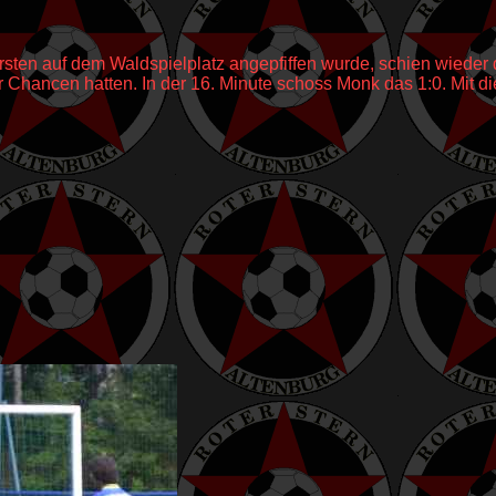
rsten auf dem Waldspielplatz angepfiffen wurde, schien wieder d
 Chancen hatten. In der 16. Minute schoss Monk das 1:0. Mit d