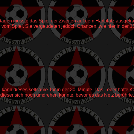
gen musste das Spiel der Zweiten auf dem Hartplatz ausgetra
vom Spiel. Sie vergeudeten jedoch Chancen, wie hier in der 1
 kann dieses seltsame Tor in der 30. Minute. Das Leder hatte 
dieser sich noch umdrehen konnte, bevor es das Netz berührte.