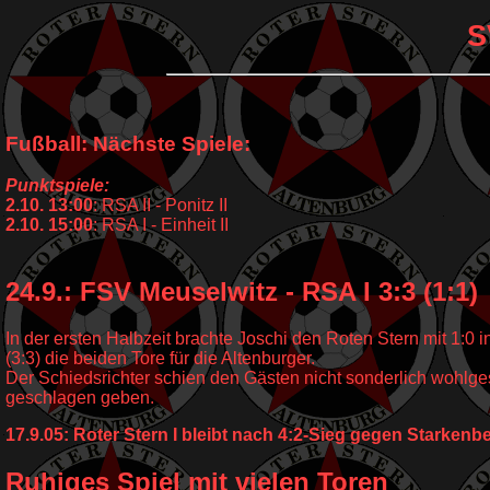
S
Fußball: Nächste Spiele:
Punktspiele:
2.10. 13:00
: RSA II - Ponitz II
2.10. 15:00
: RSA I - Einheit II
24.9.: FSV Meuselwitz - RSA I 3:3 (1:1)
In der ersten Halbzeit brachte Joschi den Roten Stern mit 1:0
(3:3) die beiden Tore für die Altenburger.
Der Schiedsrichter schien den Gästen nicht sonderlich wohlges
geschlagen geben.
17.9.05: Roter Stern I bleibt nach 4:2-Sieg gegen Starkenb
Ruhiges Spiel mit vielen Toren