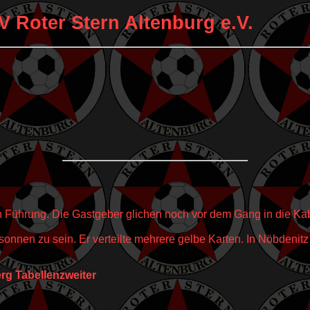
V Roter Stern Altenburg e.V.
 in Führung. Die Gastgeber glichen noch vor dem Gang in die Ka
onnen zu sein. Er verteilte mehrere gelbe Karten. In Nöbdenitz 
erg Tabellenzweiter