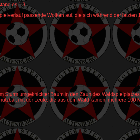
stand es 1:3
elverlauf passende Wolken auf, die sich während der letzten 
om Sturm umgeknickter Baum in den Zaun des Waldspielplatzes g
nutzbar, mit der Leute, die aus dem Wald kamen, mehrere 100 