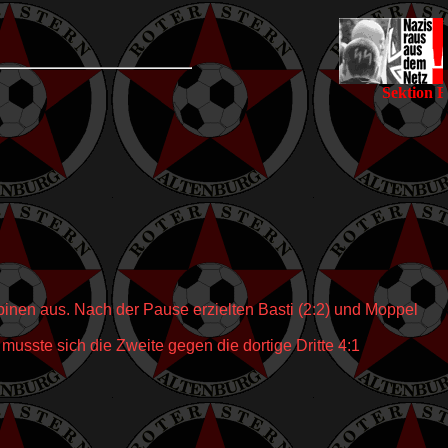
Sektion Fußb
binen aus. Nach der Pause erzielten Basti (2:2) und Moppel
musste sich die Zweite gegen die dortige Dritte 4:1