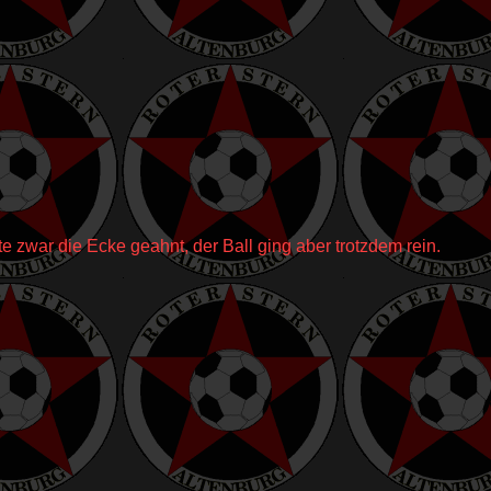
e zwar die Ecke geahnt, der Ball ging aber trotzdem rein.