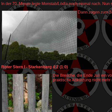
In der 70. Minute legte Monstab/Lödla noch einmal nach. Nun 
Dann zogen zum Spi
Roter Stern I - Starkenberg 4:2 (1:0)
Die Bresche, die Ende Juli ein v
praktische Abkürzung nicht mehr 