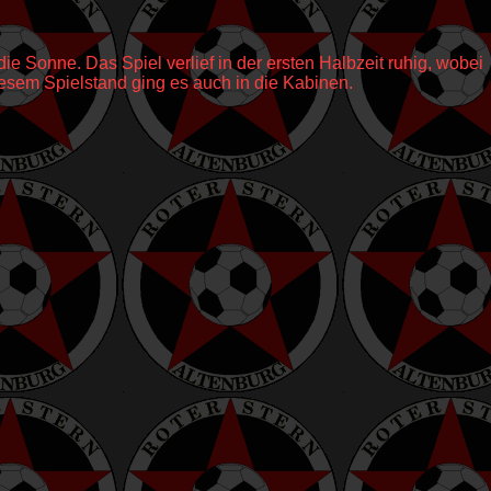
ie Sonne. Das Spiel verlief in der ersten Halbzeit ruhig, wobei
iesem Spielstand ging es auch in die Kabinen.