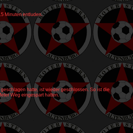
15 Minuten entluden.
eschlagen hatte, ist wieder geschlossen. So ist die
Meter Weg eingespart hatten.