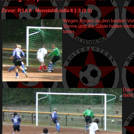
Zuvor: RSA II - Monstab/Lödla II 1:3 (0:1)
Wegen Regen an den beiden Vorta
Sonne und die Gäste hatten mehr 
torlos.
Dann
dass 