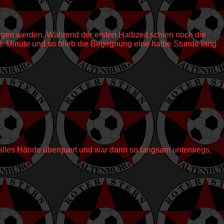
gen werden. Während der ersten Halbzeit schien noch die
8. Minute und so blieb die Begegnung eine halbe Stunde lang
Kalles Hände überquert und war dann so langsam unterwegs,