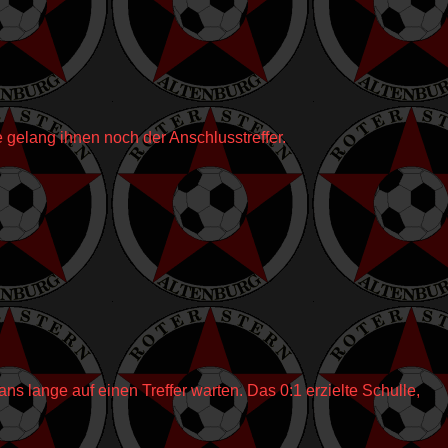
 gelang ihnen noch der Anschlusstreffer.
 lange auf einen Treffer warten. Das 0:1 erzielte Schulle,