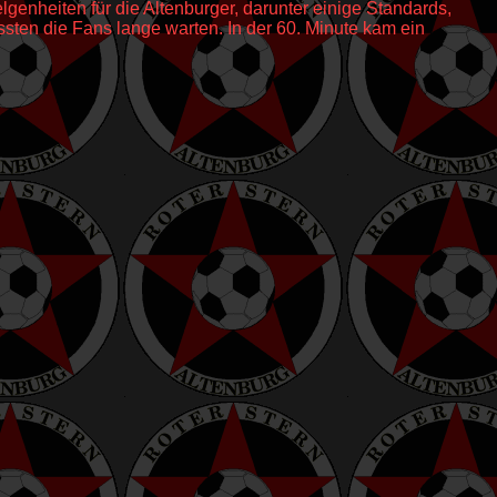
genheiten für die Altenburger, darunter einige Standards,
ssten die Fans lange warten. In der 60. Minute kam ein