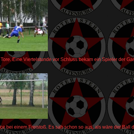
Tore. Eine Viertelstunde vor Schluss bekam ein Spieler der Gast
ce bei einem Freistoß. Es sah schon so aus, als wäre der Ball 