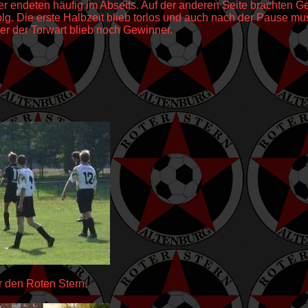
 endeten häufig im Abseits. Auf der anderen Seite brachten Gel
lg. Die erste Halbzeit blieb torlos und auch nach der Pause mu
er der Torwart blieb noch Gewinner.
ür den Roten Stern.