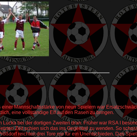
ts einer Mannschaftsstärke von neun Spielern war Ersatzschwä
ich, eine vollständige Elf auf den Rasen zu bringen.
n Lucka bei der dortigen Zweiten dran. Früher war RSA I beson
 letzten Zeit schien sich das ins Gegenteil zu wenden. So schos
ößdorf reichten drei Tore nur für ein Unentschieden. Das Spiel