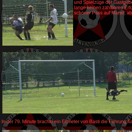
und Spielzüge der Gastgeber
lange keinen zählbaren Erfo
schöner Pass auf Martel, ab
In der 79. Minute brachte ein Elfmeter von Basti die Führung f