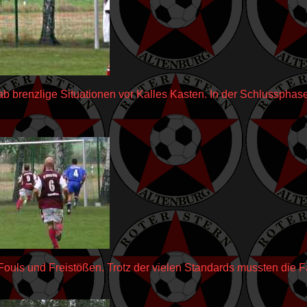
b brenzlige Situationen vor Kalles Kasten. In der Schlussphase
ls und Freistößen. Trotz der vielen Standards mussten die Fans