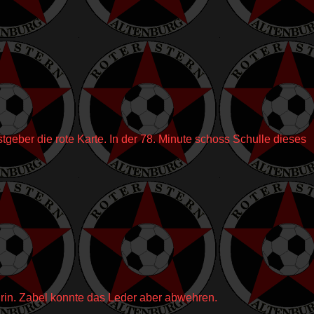
geber die rote Karte. In der 78. Minute schoss Schulle dieses
drin. Zabel konnte das Leder aber abwehren.