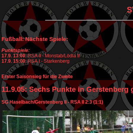
S
Fußball: Nächste Spiele:
Punktspiele:
17.9. 13:00
: RSA II - Monstab/Lödla II
17.9. 15:00
: RSA I - Starkenberg
Erster Saisonsieg für die Zweite
11.9.05: Sechs Punkte in Gerstenberg 
SG Haselbach/Gerstenberg II - RSA II 2:3 (1:1)