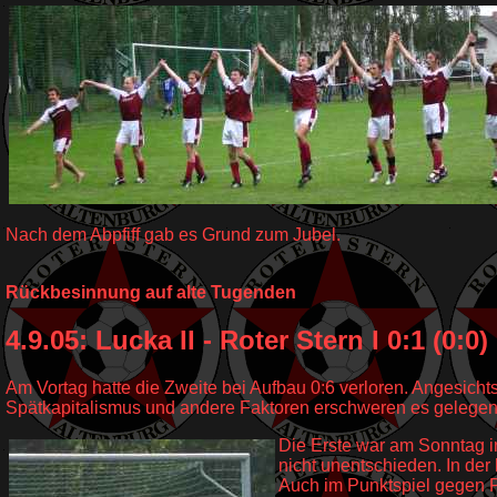
Nach dem Abpfiff gab es Grund zum Jubel.
Rückbesinnung auf alte Tugenden
4.9.05: Lucka II - Roter Stern I 0:1 (0:0)
Am Vortag hatte die Zweite bei Aufbau 0:6 verloren. Angesich
Spätkapitalismus und andere Faktoren erschweren es gelegentl
Die Erste war am Sonntag i
nicht unentschieden. In der
Auch im Punktspiel gegen Pr