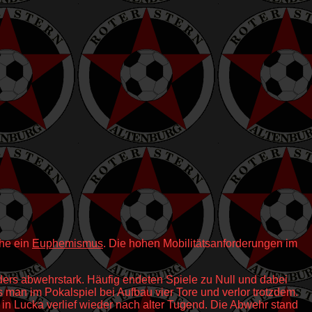
che ein
Euphemismus
. Die hohen Mobilitätsanforderungen im
ders abwehrstark. Häufig endeten Spiele zu Null und dabei
s man im Pokalspiel bei Aufbau vier Tore und verlor trotzdem.
 in Lucka verlief wieder nach alter Tugend. Die Abwehr stand