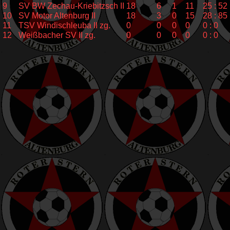
9
SV BW Zechau-Kriebitzsch II
18
6
1
11
25 : 52
10
SV Motor Altenburg II
18
3
0
15
28 : 85
11
TSV Windischleuba II zg.
0
0
0
0
0 : 0
12
Weißbacher SV II zg.
0
0
0
0
0 : 0