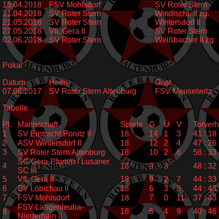
15.04.2018
FSV Mohlsdorf
SV Roter Stern
21.04.2018
SV Roter Stern
Windischl. II zg.
21.05.2018
SV Roter Stern
Wintersdorf II
27.05.2018
VfL Gera II
SV Roter Stern
02.06.2018
SV Roter Stern
Weißbacher II zg.
Pokal
Datum
Heim
Gast
07.08.2017
SV Roter Stern Altenburg
FSV Meuselwitz
Tabelle
Pl.
Mannschaft
Spiele
G
U
V
Torverh
1
SV Eintracht Ponitz II
18
14
1
3
41 : 18
2
ASV Wintersdorf II
18
12
2
4
47 : 26
3
SV Roter Stern Altenburg
18
10
2
6
58 : 33
SG Gera-Pforten / Lusaner
4
18
9
3
48 : 32
SC III
5
VfL Gera II
18
9
2
7
44 : 33
6
SV Löbichau II
18
6
3
9
44 : 43
7
FSV Mohlsdorf
18
7
0
11
37 : 43
FSV Langenleuba-
8
18
5
4
9
40 : 46
Niederhain II