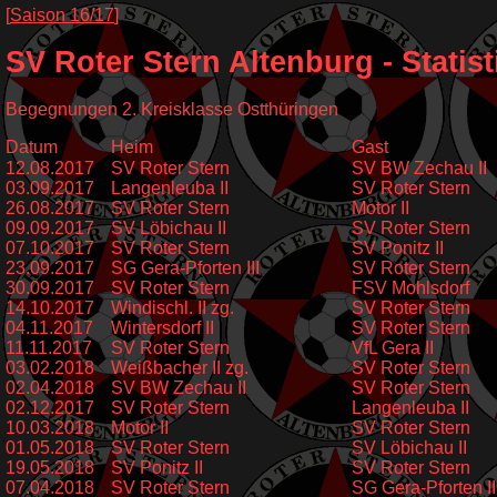
[
Saison 16/17
]
SV Roter Stern Altenburg - Statis
Begegnungen 2. Kreisklasse Ostthüringen
Datum
Heim
Gast
12.08.2017
SV Roter Stern
SV BW Zechau II
03.09.2017
Langenleuba II
SV Roter Stern
26.08.2017
SV Roter Stern
Motor II
09.09.2017
SV Löbichau II
SV Roter Stern
07.10.2017
SV Roter Stern
SV Ponitz II
23.09.2017
SG Gera-Pforten III
SV Roter Stern
30.09.2017
SV Roter Stern
FSV Mohlsdorf
14.10.2017
Windischl. II zg.
SV Roter Stern
04.11.2017
Wintersdorf II
SV Roter Stern
11.11.2017
SV Roter Stern
VfL Gera II
03.02.2018
Weißbacher II zg.
SV Roter Stern
02.04.2018
SV BW Zechau II
SV Roter Stern
02.12.2017
SV Roter Stern
Langenleuba II
10.03.2018
Motor II
SV Roter Stern
01.05.2018
SV Roter Stern
SV Löbichau II
19.05.2018
SV Ponitz II
SV Roter Stern
07.04.2018
SV Roter Stern
SG Gera-Pforten II