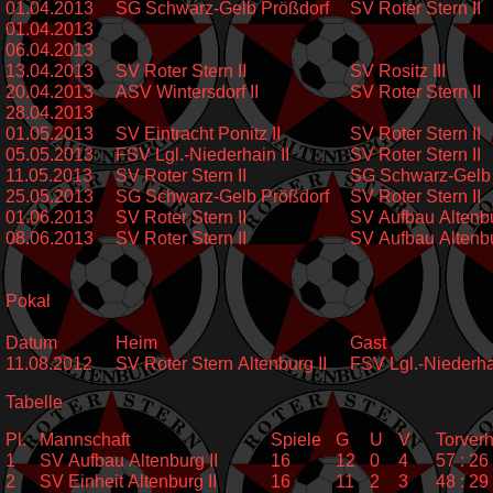
01.04.2013
SG Schwarz-Gelb Prößdorf
SV Roter Stern II
01.04.2013
06.04.2013
13.04.2013
SV Roter Stern II
SV Rositz III
20.04.2013
ASV Wintersdorf II
SV Roter Stern II
28.04.2013
01.05.2013
SV Eintracht Ponitz II
SV Roter Stern II
05.05.2013
FSV Lgl.-Niederhain II
SV Roter Stern II
11.05.2013
SV Roter Stern II
SG Schwarz-Gelb 
25.05.2013
SG Schwarz-Gelb Prößdorf
SV Roter Stern II
01.06.2013
SV Roter Stern II
SV Aufbau Altenbu
08.06.2013
SV Roter Stern II
SV Aufbau Altenbu
Pokal
Datum
Heim
Gast
11.08.2012
SV Roter Stern Altenburg II
FSV Lgl.-Niederh
Tabelle
Pl.
Mannschaft
Spiele
G
U
V
Torverh
1
SV Aufbau Altenburg II
16
12
0
4
57 : 26
2
SV Einheit Altenburg II
16
11
2
3
48 : 29