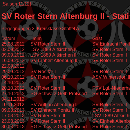
[
Saison 11/12
]
SV Roter Stern Altenburg II - Stat
Begegnungen 2. Kreisklasse Staffel A
Datum
Heim
Gast
25.08.2012
SV Roter Stern II
SV Eintracht Ponitz
02.09.2012
LSV 1889 Altkirchen II
SV Roter Stern II
09.09.2012
LSV 1889 Altkirchen II
SV Roter Stern II
16.09.2012
SV Einheit Altenburg II
SV Roter Stern II
22.09.2012
29.09.2012
SV Rositz III
SV Roter Stern II
06.10.2012
SV Roter Stern II
ASV Wintersdorf II
14.10.2012
20.10.2012
SV Roter Stern II
FSV Lgl.-Niederhai
27.10.2012
SG Schwarz-Gelb Prößdorf
SV Roter Stern II
04.11.2012
10.11.2012
SV Aufbau Altenburg II
SV Roter Stern II
09.03.2013
SV Eintracht Ponitz II
SV Roter Stern II
17.03.2013
SV Roter Stern II
LSV 1889 Altkirche
23.03.2013
SV Roter Stern II
SV Einheit Altenbu
30.03.2013
SG Schwarz-Gelb Prößdorf
SV Roter Stern II