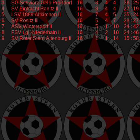
3
SG Schwarz-Gelb Prößdorf
16
8
4
4
38 : 25
4
SV Eintracht Ponitz II
16
8
4
4
27 : 19
5
LSV 1889 Altkirchen II
16
7
4
5
35 : 24
6
SV Rositz III
16
5
4
7
28 : 27
7
ASV Wintersdorf II
16
5
1
10
24 : 42
8
FSV Lgl.-Niederhain II
16
4
2
10
24 : 46
9
SV Roter Stern Altenburg II
16
1
1
14
15 : 58