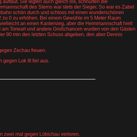
auftaut. Sie legten auch gleich los, schnürten die
termannschaft des Sterns war stets der Sieger. So war es Zabel
ßenbahn schön durch und schloss mit einen wunderschönen
f 2 zu 0 zu erhöhen. Bei einem Gewühle im 5 Meter Raum
 vielleicht an einen Kantersieg, aber die Heimmannschaft hielt
ehend am Torwart und andere Großchancen wurden von den Gästen
der 90 min den letzten Schuss abgeben, den aber Dennis
 gegen Zechau freuen.
gegen Lok III fiel aus.
son zwei mal gegen Löbichau verloren.