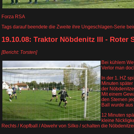
Forza RSA
Tags darauf beendete die Zweite ihre Ungeschlagen-Serie beim
19.10.08: Traktor Nöbdenitz III - Roter St
[Bericht: Torsten]
Bei kühlem Wet
Verlor man doch
In der 1. HZ s
Minuten später 
der Nöbdenitzer
Mit einem Gewal
den Sternen jed
Ball wurde aus
12 Minuten spä
kleine Nickligk
Rechts / Kopfball / Abwehr von Silko / schalten die Nöbdenitze