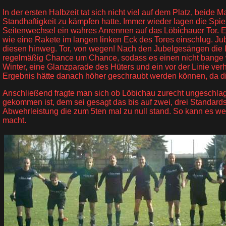
In der ersten Halbzeit tat sich nicht viel auf dem Platz, beid
Standhaftigkeit zu kämpfen hatte. Immer wieder lagen die Spie
Seitenwechsel ein wahres Anrennen auf das Löbichauer Tor. Ein
wie eine Rakete im langen linken Eck des Tores einschlug. Jubel
diesen hinweg. Tor, von wegen! Nach den Jubelgesängen die Erke
regelmäßig Chance um Chance, sodass es einen nicht bange wu
Winter, eine Glanzparade des Hüters und ein vor der Linie ver
Ergebnis hätte danach höher geschraubt werden können, da di
Anschließend fragte man sich ob Löbichau zurecht ungeschlagen
gekommen ist, dem sei gesagt das bis auf zwei, drei Standards
Abwehrleistung die zum 5ten mal zu null stand. So kann es w
macht.