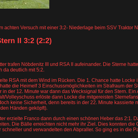
 achten Versuch mit einer 3:2- Niederlage beim SSV Traktor Nö
ern II 3:2 (2:2)
ter trafen Nöbdenitz III und RSA II aufeinander. Die Sterne ha
 da deutlich mit 5:2.
pielte RSA mit dem Wind im Rücken. Die 1. Chance hatte Locke i
hatte die Heimelf 3 Einschussmöglichkeiten im Strafraum der S
 in der 12. Minute war dann das Wecksignal für den Stern. Ein
t/Volleyschuss erlöste dann Locke die mitgereisten Sternefans.
och keine Sicherheit, denn bereits in der 22. Minute kassiert
 den Händen geköpft).
ter erzielte Franco dann durch einen schönen Heber das 2:1. D
eiten. Die Bälle erreichten nicht mehr ihr Ziel. Dies konnten di
r schneller und verwandelten den Abpraller. So ging es in die P