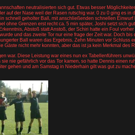
e Mannschaften neutralisierten sich gut. Etwas besser Möglichkei
ler auf der Nase weil der Rasen rutschig war. 0 zu 0 ging es in
 schnell geholter Ball, mit anschließenden schnellen Einwurf l
 ohne Grenzen erst recht ca. 5 min später, Joshi setzt sich gut 
nntnis, Abstoß statt Anstoß, der Schiri hatte ein Foul vorher 
rde und das zweite Tor nur eine frage der Zeit war. Doch bis
hungerter Ball waren das Ergebnis. Zehn Minuten vor Schluss er
e Gäste nicht mehr konnten, aber das ist ja kein Merkmal des 
 war. Diese Leistung war eines nun ex Tabellenführers unwürdig
 sie nie gefährlich vor das Tor kamen, so hatte Dennis einen r
eiter gehen und am Samstag in Niederhain gilt was gut zu mach