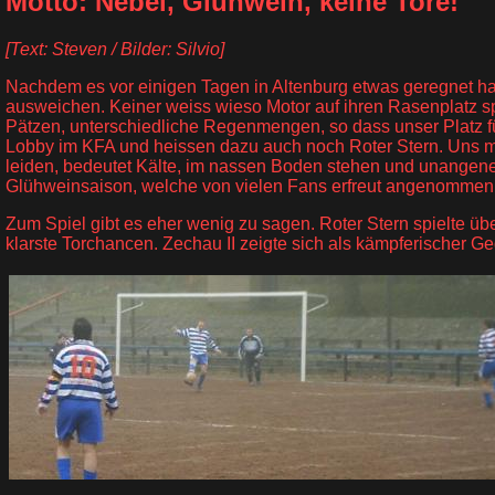
Motto: Nebel, Glühwein, keine Tore!
[Text: Steven / Bilder: Silvio]
Nachdem es vor einigen Tagen in Altenburg etwas geregnet hat
ausweichen. Keiner weiss wieso Motor auf ihren Rasenplatz spi
Pätzen, unterschiedliche Regenmengen, so dass unser Platz für 
Lobby im KFA und heissen dazu auch noch Roter Stern. Uns mag
leiden, bedeutet Kälte, im nassen Boden stehen und unangen
Glühweinsaison, welche von vielen Fans erfreut angenommen
Zum Spiel gibt es eher wenig zu sagen. Roter Stern spielte üb
klarste Torchancen. Zechau II zeigte sich als kämpferischer G