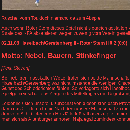
Ruschel vorm Tor, doch niemand da zum Abspiel.
Auch wenn Roter Stern dieses Spiel nicht siegreich gestalten
Strafe des KFA akzeptieren wegen zuwenig vom Verein gestell
02.11.08 Haselbach/Gerstenberg II - Roter Stern II 0:2 (0:0)
Motto: Nebel, Bauern, Stinkefinger
[Text: Steven]
Bei nebligen, nasskalten Wetter trafen sich beide Mannschaft
Haselbach/Gerstenberg war nicht imstande die wenigen Chance
Gunst des Schiedsrichters fühlen. So verlagerte sich Haselba
Spielgemeinschaft das Zeigen des Mittelfingers ein Begrüßungs
Leider ließ sich unsere II. zunächst von diesen sinnlosen Pro
dann das 0:1 durch Felix. Nachdem unsere Mannschaft zu ment
den vom Schiri tolerierten Holzfällerfußball oder zeigte imme
man sich als Altenburger anhören. Naja egal zumindest konnte