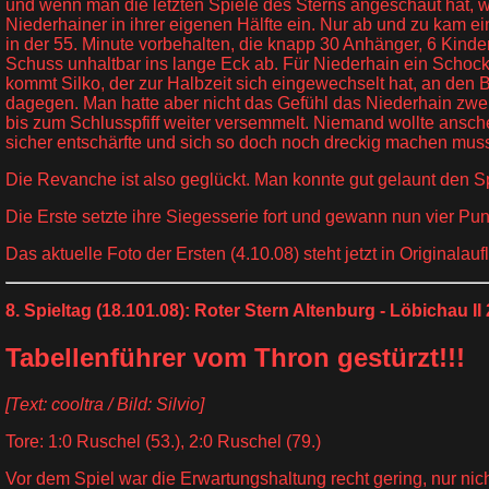
und wenn man die letzten Spiele des Sterns angeschaut hat, wei
Niederhainer in ihrer eigenen Hälfte ein. Nur ab und zu kam e
in der 55. Minute vorbehalten, die knapp 30 Anhänger, 6 Kind
Schuss unhaltbar ins lange Eck ab. Für Niederhain ein Schoc
kommt Silko, der zur Halbzeit sich eingewechselt hat, an den B
dagegen. Man hatte aber nicht das Gefühl das Niederhain zwei
bis zum Schlusspfiff weiter versemmelt. Niemand wollte ansc
sicher entschärfte und sich so doch noch dreckig machen muss
Die Revanche ist also geglückt. Man konnte gut gelaunt den S
Die Erste setzte ihre Siegesserie fort und gewann nun vier Pun
Das aktuelle Foto der Ersten (4.10.08) steht jetzt in Original
8. Spieltag (18.101.08): Roter Stern Altenburg - Löbichau II 2
Tabellenführer vom Thron gestürzt!!!
[Text: cooltra / Bild: Silvio]
Tore: 1:0 Ruschel (53.), 2:0 Ruschel (79.)
Vor dem Spiel war die Erwartungshaltung recht gering, nur nic