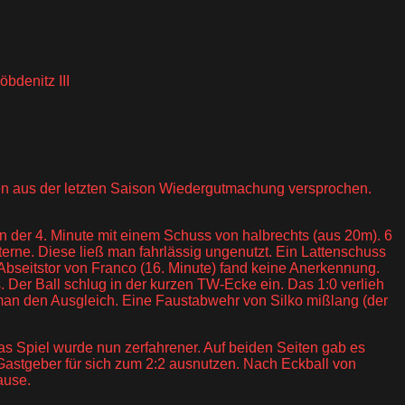
bdenitz III
tten aus der letzten Saison Wiedergutmachung versprochen.
n der 4. Minute mit einem Schuss von halbrechts (aus 20m). 6
terne. Diese ließ man fahrlässig ungenutzt. Ein Lattenschuss
 Abseitstor von Franco (16. Minute) fand keine Anerkennung.
 Der Ball schlug in der kurzen TW-Ecke ein. Das 1:0 verlieh
e man den Ausgleich. Eine Faustabwehr von Silko mißlang (der
as Spiel wurde nun zerfahrener. Auf beiden Seiten gab es
e Gastgeber für sich zum 2:2 ausnutzen. Nach Eckball von
ause.