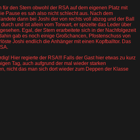
ten für den Stern obwohl der RSA auf dem eigenen Platz mit
 die Pause es sah also nicht schlecht aus. Nach dem
andete dann bei Joshi der von rechts voll abzog und der Ball
durch und ist allein vom Torwart, er spizelte das Leder über
gesehen. Egal, der Stern erarbeitete sich in der Nachfolgezeit
 dahin gab es noch einige Großchancen, Pfostenschuss von
löste Joshi endlich die Anhänger mit einen Kopfballtor. Das
RSA.
! Hier regierte der RSA!!! Falls der Gast hier etwas zu kurz
uhigen Tag, auch aufgrund der mal wieder starken
en, nicht das man sich dort wieder zum Deppen der Klasse