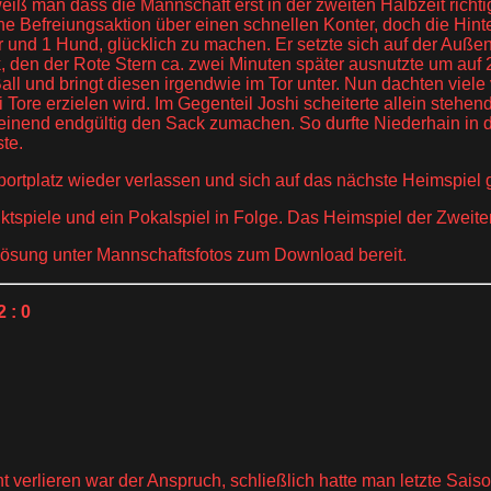
ß man dass die Mannschaft erst in der zweiten Halbzeit richtig 
ine Befreiungsaktion über einen schnellen Konter, doch die Hin
er und 1 Hund, glücklich zu machen. Er setzte sich auf der Au
k, den der Rote Stern ca. zwei Minuten später ausnutzte um au
all und bringt diesen irgendwie im Tor unter. Nun dachten viele
 Tore erzielen wird. Im Gegenteil Joshi scheiterte allein st
heinend endgültig den Sack zumachen. So durfte Niederhain in 
te.
portplatz wieder verlassen und sich auf das nächste Heimspiel
ktspiele und ein Pokalspiel in Folge. Das Heimspiel der Zweiten 
auflösung unter Mannschaftsfotos zum Download bereit.
 : 0
ht verlieren war der Anspruch, schließlich hatte man letzte Sai