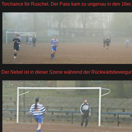
Torchance für Ruschel. Der Pass kam zu ungenau in den 16er.
Der Nebel ist in dieser Szene während der Rückwärtsbewegun