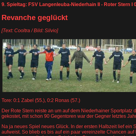
9. Spieltag: FSV Langenleuba-Niederhain II - Roter Stern I 
Revanche geglückt
[Text: Cooltra / Bild: Silvio]
Tore: 0:1 Zabel (55.), 0:2 Ronas (57.)
Der Rote Stern reiste an um auf dem Niederhainer Sportplatz
gekostet, mit schon 90 Gegentoren war der Gegner letztes Jah
Na ja neues Spiel neues Glück. In der ersten Halbzeit lief ein
aufweist. So blieb es bis auf ein paar vereinzelte Chancen auf