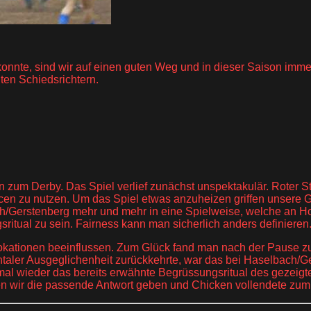
 konnte, sind wir auf einen guten Weg und in dieser Saison im
ten Schiedsrichtern.
en zum Derby. Das Spiel verlief zunächst unspektakulär. Roter
n zu nutzen. Um das Spiel etwas anzuheizen griffen unsere Geg
ch/Gerstenberg mehr und mehr in eine Spielweise, welche an Hol
ritual zu sein. Fairness kann man sicherlich anders definieren
vokationen beeinflussen. Zum Glück fand man nach der Pause zu s
aler Ausgeglichenheit zurückkehrte, war das bei Haselbach/Ger
r mal wieder das bereits erwähnte Begrüssungsritual des gezeig
n wir die passende Antwort geben und Chicken vollendete zum 0