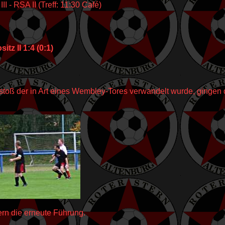
I - RSA II (Treff: 11:30 Café)
sitz II 1:4 (0:1)
stoß der in Art eines Wembley-Tores verwandelt wurde, gingen d
ern die erneute Führung.