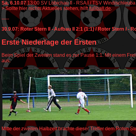
Sa, 6.10.07
13:00 SV Löbichau II - RSA I / TSV Windischleuba II
> Sollte hier nichts Aktuelles stehen, hilft
fußball.de
.
-----
30.9.07: Roter Stern II - Aufbau II 2:1 (1:1) / Roter Stern I - Ro
Erste Niederlage der Ersten
Beim Spiel der Zweiten stand es zur Pause 1:1. Mit einem Frei
aus.
Mitte der zweiten Halbzeit brachte dieser Treffer dem Roten St