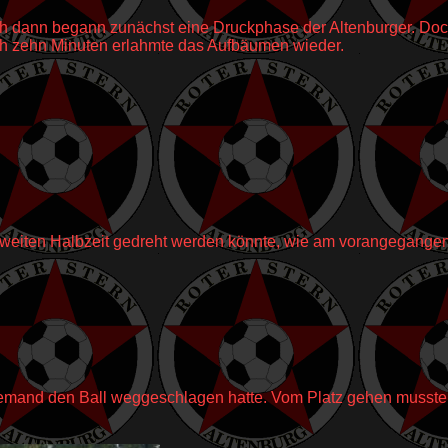
h dann begann zunächst eine Druckphase der Altenburger. Doc
h zehn Minuten erlahmte das Aufbäumen wieder.
r zweiten Halbzeit gedreht werden könnte, wie am vorangegan
jemand den Ball weggeschlagen hatte. Vom Platz gehen mussten 