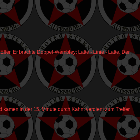
fer. Er brachte Doppel-Wembley: Latte - Linie - Latte. Der
 kamen in der 15. Minute durch Kahnt verdient zum Treffer.