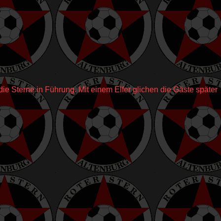
ie Sterne in Führung. Mit einem Elfer glichen die Gäste später