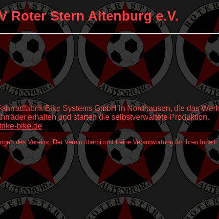
V Roter Stern Altenburg e.V.
ahrradfabrik Bike Systems GmbH in Nordhausen, die das Werk s
hrräder erhalten und starten die selbstverwaltete Produktion.
rike-bike.de
rungen des Vereins. Der Verein übernimmt keine Verantwortung für ihren Inhalt.