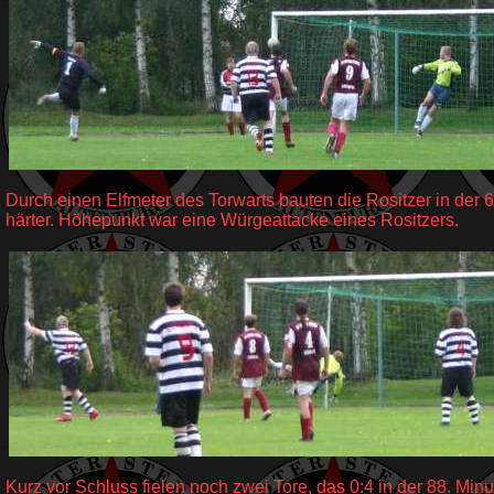
Durch einen Elfmeter des Torwarts bauten die Rositzer in der 
härter. Höhepunkt war eine Würgeattacke eines Rositzers.
Kurz vor Schluss fielen noch zwei Tore, das 0:4 in der 88. Minut