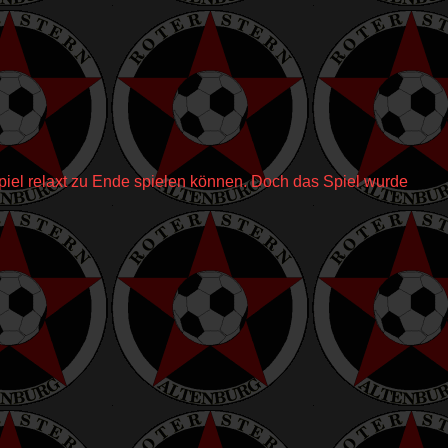
Spiel relaxt zu Ende spielen können. Doch das Spiel wurde