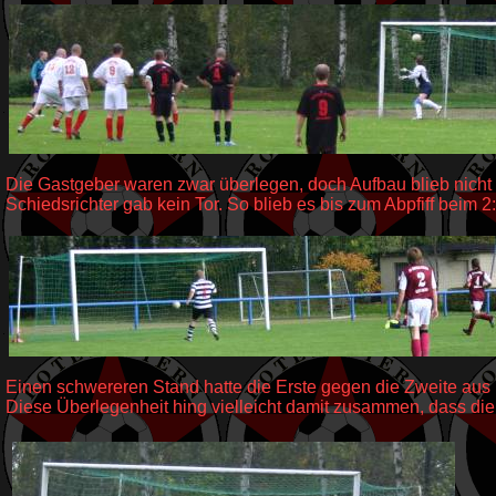
Die Gastgeber waren zwar überlegen, doch Aufbau blieb nicht o
Schiedsrichter gab kein Tor. So blieb es bis zum Abpfiff beim 2:
Einen schwereren Stand hatte die Erste gegen die Zweite aus R
Diese Überlegenheit hing vielleicht damit zusammen, dass die