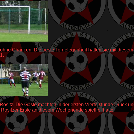
hne Chancen. Die beste Torgelegenheit hatten sie mit diesem El
1.
ositz. Die Gäste machten in der ersten Viertelstunde Druck und
 Rositzer Erste an diesem Wochenende spielfrei hatte.