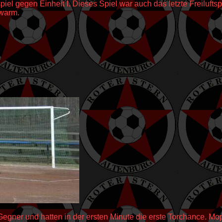
iel gegen Einheit I. Dieses Spiel war auch das letzte Freilufts
 warm.
egner und hatten in der ersten Minute die erste Torchance. Mo