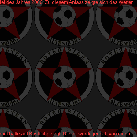
piel des Jahres 2006. Zu diesem Anlass zeigte sich das Wetter
ppel hatte auf Basti abgelegt. Dieser wurde jedoch von einem