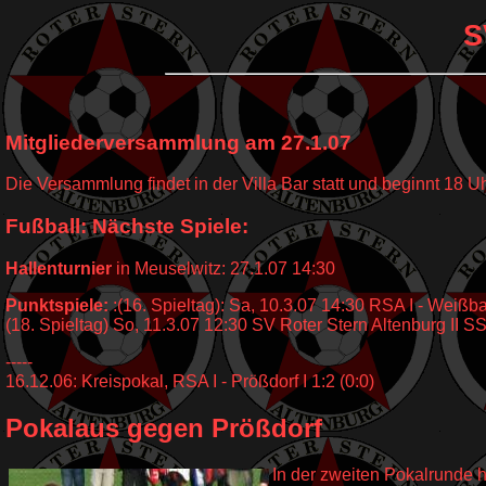
S
Mitgliederversammlung am 27.1.07
Die Versammlung findet in der Villa Bar statt und beginnt 18 Uh
Fußball: Nächste Spiele:
Hallenturnier
in Meuselwitz: 27.1.07 14:30
Punktspiele:
:(16. Spieltag): Sa, 10.3.07 14:30 RSA I - Weißba
(18. Spieltag) So, 11.3.07 12:30 SV Roter Stern Altenburg II SS
-----
16.12.06: Kreispokal, RSA I - Prößdorf I 1:2 (0:0)
Pokalaus gegen Prößdorf
In der zweiten Pokalrunde ha