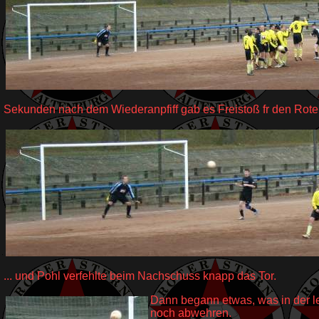
Sekunden nach dem Wiederanpfiff gab es Freistoß fr den Roten
... und Pohl verfehlte beim Nachschuss knapp das Tor.
Dann begann etwas, was in der le
noch abwehren.