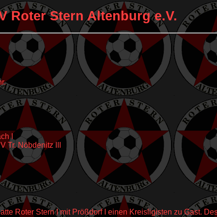
V Roter Stern Altenburg e.V.
r.
ch I
V Tr. Nöbdenitz III
tte Roter Stern I mit Prößdorf I einen Kreisligisten zu Gast. De