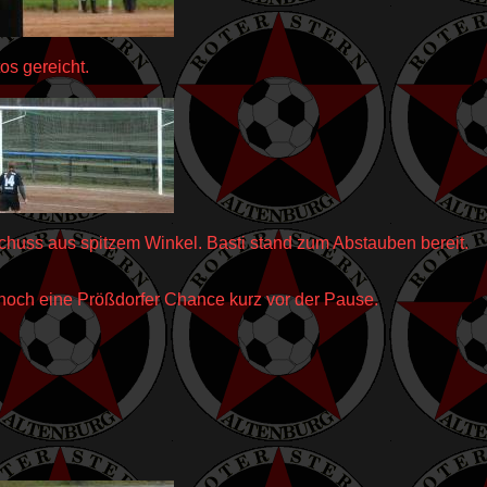
os gereicht.
schuss aus spitzem Winkel. Basti stand zum Abstauben bereit.
 noch eine Prößdorfer Chance kurz vor der Pause.