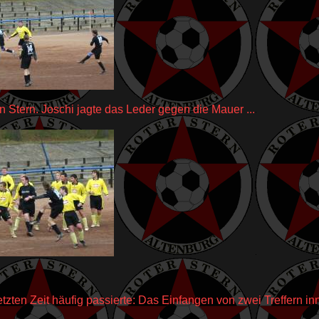
 Stern. Joschi jagte das Leder gegen die Mauer ...
tzten Zeit häufig passierte: Das Einfangen von zwei Treffern i