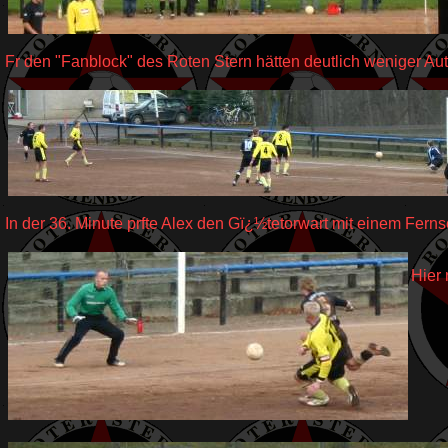
Fr den "Fanblock" des Roten Stern hätten deutlich weniger Aut
In der 36. Minute prfte Alex den Gï¿½tetorwart mit einem Fern
Hier