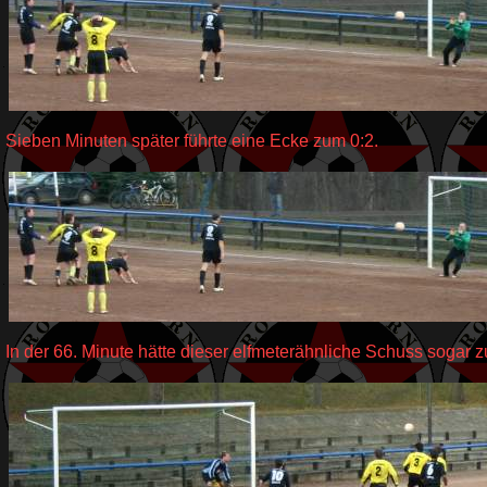
Sieben Minuten später führte eine Ecke zum 0:2.
In der 66. Minute hätte dieser elfmeterähnliche Schuss sogar z