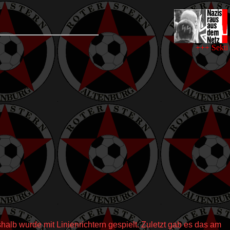
+++ Sektion F
shalb wurde mit Linienrichtern gespielt. Zuletzt gab es das am