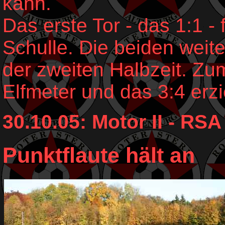
kann.
Das erste Tor - das 1:1 -
Schulle. Die beiden weit
der zweiten Halbzeit. Zu
Elfmeter und das 3:4 erzi
30.10.05: Motor II - RSA 
Punktflaute hält an