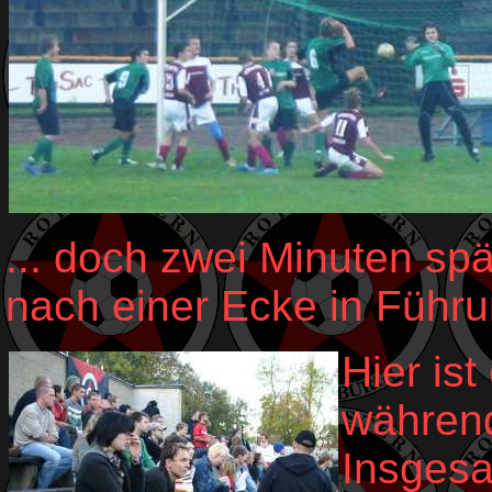
... doch zwei Minuten sp
nach einer Ecke in Führu
Hier ist
während
Insges