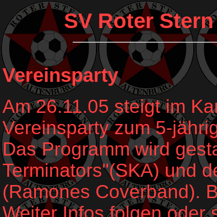
SV Roter Stern
Vereinsparty
Am 26.11.05 steigt im K
Vereinsparty zum 5-jähri
Das Programm wird gestal
Terminators"(SKA) und d
(Ramones Coverband). Be
Weiter Infos folgen oder