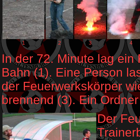
1
2
3
4
In der 72. Minute lag ei
Bahn (1). Eine Person las
der Feuerwerkskörper wi
brennend (3). Ein Ordner 
Der Feu
Trainerb