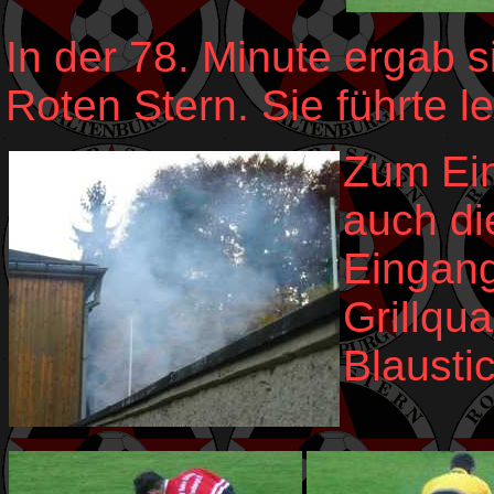
In der 78. Minute ergab 
Roten Stern. Sie führte le
Zum Ein
auch di
Eingang
Grillqu
Blausti