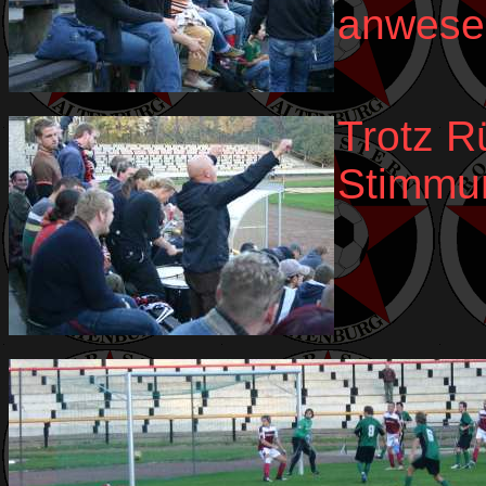
anwese
Trotz R
Stimmu