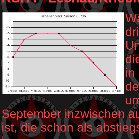
Wä
dr
Un
di
in
de
um
September inzwischen auf
ist, die schon als absti