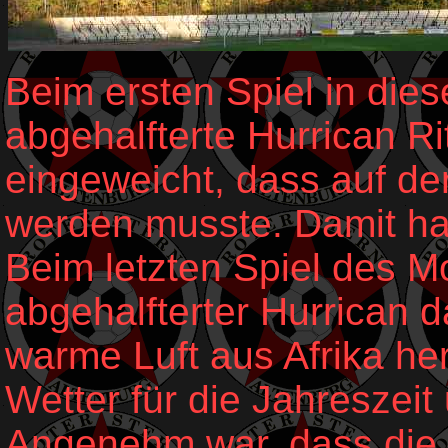
Beim ersten Spiel in die
abgehalfterte Hurrican Ri
eingeweicht, dass auf d
werden musste. Damit ha
Beim letzten Spiel des M
abgehalfterter Hurrican d
warme Luft aus Afrika he
Wetter für die Jahreszei
Angenehm war, dass die