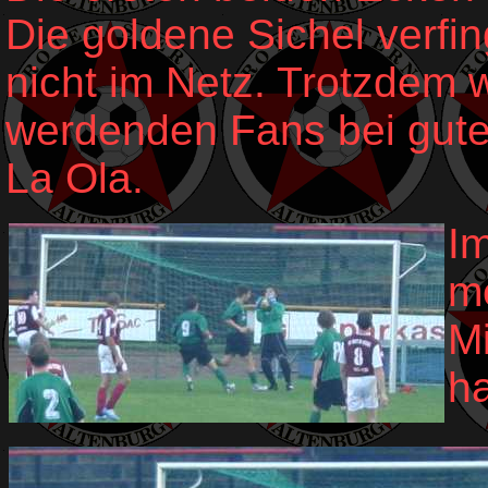
Die goldene Sichel verfin
nicht im Netz. Trotzdem 
werdenden Fans bei gut
La Ola.
I
m
M
ha