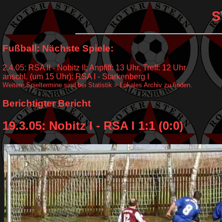
S
Fußball: Nächste Spiele:
2.4.05: RSA II - Nobitz II; Anpfiff: 13 Uhr, Treff: 12 Uhr
anschl. (um 15 Uhr): RSA I - Starkenberg I
Weitere Spieltermine sind bei Statistik > Lokales Archiv zu finden.
Berichtigter Bericht
19.3.05: Nobitz I - RSA I 1:1 (0:0)