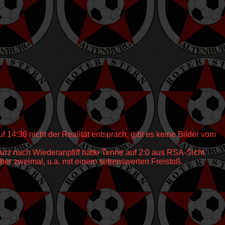
14:30 nicht der Realität entsprach, gibt es keine Bilder vom
Kurz nach Wiederanpfiff hatte Tenne auf 2:0 aus RSA-Sicht
eber zweimal, u.a. mit einem sehenswerten Freistoß.