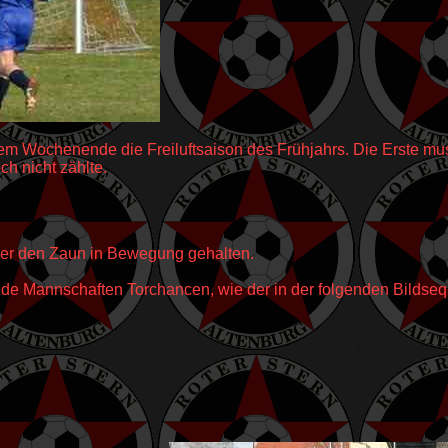
m Wochenende die Freiluftsaison des Frühjahrs. Die Erste mus
ch nicht zählte.
er den Zaun in Bewegung gehalten.
ide Mannschaften Torchancen, wie der in der folgenden Bildseq