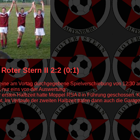
oter Stern II 2:2 (0:1)
eine am Vortag durchgegebene Spielverschiebung von 12:30 auf 
, nur eins von der Auswertung.
r ersten Halbzeit hatte Moppel RSA II in Führung geschossen. 
t. Im Verlaufe der zweiten Halbzeit trafen dann auch die Gastg