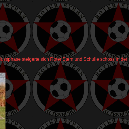
ussphase steigerte sich Roter Stern und Schulle schoss in der