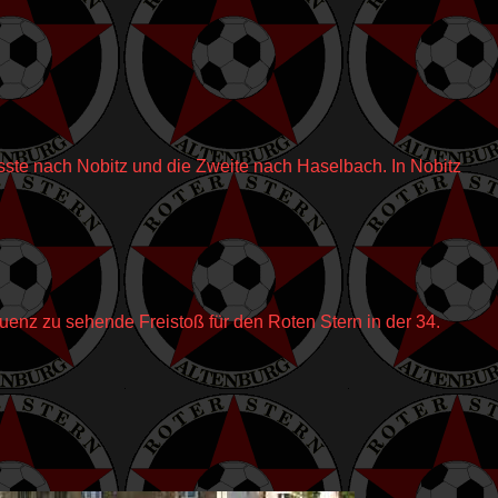
ste nach Nobitz und die Zweite nach Haselbach. In Nobitz
uenz zu sehende Freistoß für den Roten Stern in der 34.