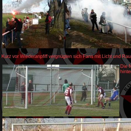
Kurz vor Wiederanpfiff vergnügten sich Fans mit Licht und Rau
Die N
hinte