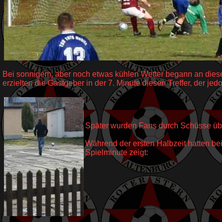
Bei sonnigem, aber noch etwas kühlen Wetter begann an diese
erzielten die Gastgeber in der 7. Minute diesen Treffer, der jedo
Später wurden Fans durch Schüsse üb
Während der ersten Halbzeit hatten be
Spielminute zeigt: