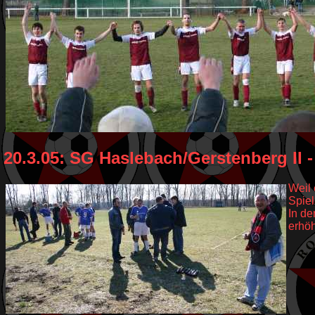
20.3.05: SG Haslebach/Gerstenberg II - R
Weil 
Spiel
In de
erhöh